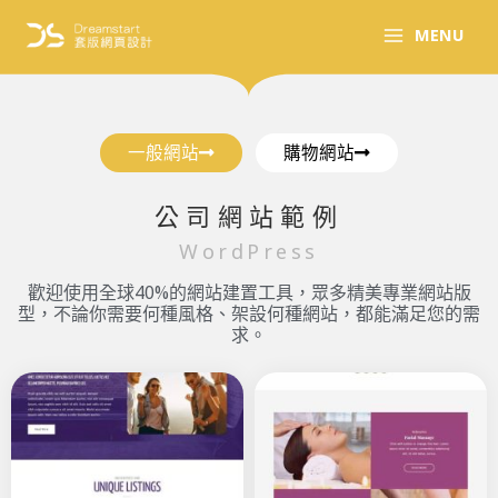
跳
MENU
至
主
要
內
容
一般網站
購物網站
公司網站範例
WordPress
歡迎使用全球40%的網站建置工具，眾多精美專業網站版
型，不論你需要何種風格、架設何種網站，都能滿足您的需
求。