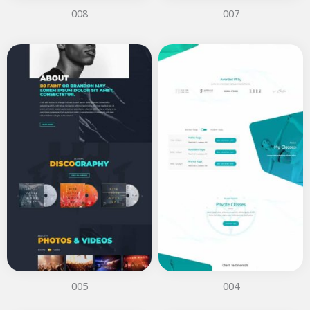
008
007
005
004