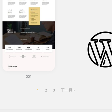
001
1
2
3
下一頁 »